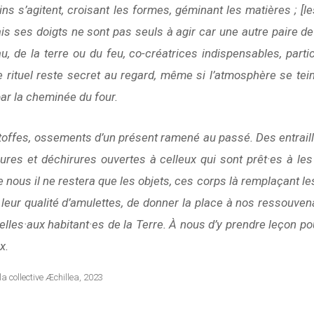
ins s’agitent, croisant les formes, géminant les matières ; [le
ais ses doigts ne sont pas seuls à agir car une autre paire d
eau, de la terre ou du feu, co-créatrices indispensables, parti
e rituel reste secret au regard, même si l’atmosphère se tei
 la cheminée du four.
 étoffes, ossements d’un présent ramené au passé. Des entrail
res et déchirures ouvertes à celleux qui sont prêt·es à les
ous il ne restera que les objets, ces corps là remplaçant les 
 leur qualité d’amulettes, de donner la place à nos ressouven
lles·aux habitant·es de la Terre. À nous d’y prendre leçon po
x.
 la collective Æchillea, 2023