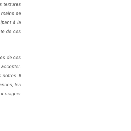
s textures
e mains se
cipant à la
nte de ces
les de ces
 accepter.
nôtres. Il
ances, les
ur soigner