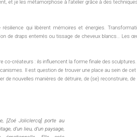
, et je les métamorphose à l’atelier grâce à des techniques d
e résilience qui libèrent mémoires et énergies. Transformati
ation de draps enterrés ou tissage de cheveux blancs… Les 
e être co-créateurs : ils influencent la forme finale des sculpt
anismes. Il est question de trouver une place au sein de cet
 de nouvelles manières de détruire, de (se) reconstruire, de p
, [Zoé Joliclercq] porte au
tage, d’un lieu, d’un paysage,
 émotionnelle. Elle crée