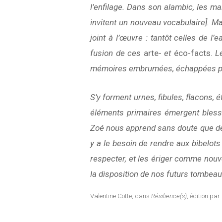
l’enfilage. Dans son alambic, les ma
invitent un nouveau vocabulaire]. M
joint à l’œuvre : tantôt celles de l’
fusion de ces
arte-
et
éco-facts
.
L
mémoires embrumées, échappées par
S’y forment urnes, fibules, flacons,
éléments primaires émergent blessu
Zoé nous apprend sans doute que de n
y a le besoin de rendre aux bibelots
respecter, et les ériger comme nouve
la disposition de nos futurs tombeau
Valentine Cotte, dans
Résilience(s)
, édition par