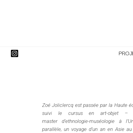
Aller
au
contenu
PROJ
Zoé Joliclercq est passée par la Haute é
suivi le cursus en art-objet –
master
d’ethnologie-muséologie à l’U
parallèle, un
voyage d’un an en Asie au s