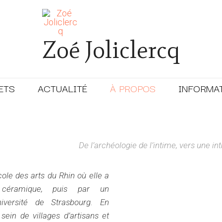
Zoé Joliclercq
ETS
ACTUALITÉ
À PROPOS
INFORMA
De l’archéologie de l’intime, vers une int
cole des arts du Rhin
où elle a
 céramique, puis par un
niversité de Strasbourg. En
ein de villages d’artisans et