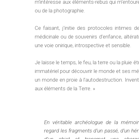
m’intéresse aux éléments-rebus qui m’entourent
ou de la photographie.
Ce faisant, j’initie des protocoles intimes d
médicinale ou de souvenirs d’enfance, altér
une voie onirique, introspective et sensible.
Je laisse le temps, le feu, la terre ou la plui
immatériel pour découvrir le monde et ses méc
un monde en proie à l’autodestruction. Inventer
aux éléments de la Terre. »
En véritable archéologue de la mémoire
regard les fragments d’un passé, d’un héri
d’un objet et transmet une charge