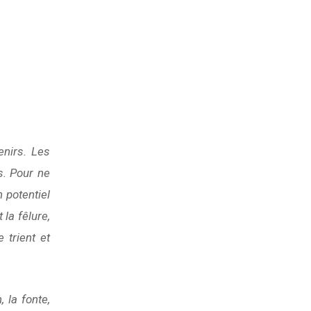
enirs. Les
s. Pour ne
n potentiel
la fêlure,
e trient et
 la fonte,