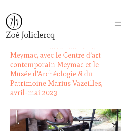
Aller
Navigation
Main
au
des
Menu
contenu
articles
Zoé Joliclercq
Résidence
Autour du Verre
,
Par
zoejoliclercq
/
15 octobre 2023
Meymac, avec le Centre d’art
contemporain Meymac et le
Musée d’Archéologie & du
Patrimoine Marius Vazeilles,
avril-mai 2023