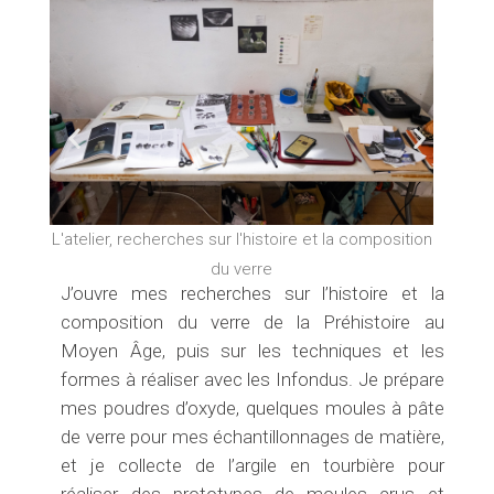
e
t
n
t
P
S
r
u
L'atelier, recherches sur l'histoire et la composition
L'atelie
é
i
du verre
J’ouvre mes recherches sur l’histoire et la
c
v
composition du verre de la Préhistoire au
é
a
Moyen Âge, puis sur les techniques et les
formes à réaliser avec les Infondus. Je prépare
d
n
mes poudres d’oxyde, quelques moules à pâte
de verre pour mes échantillonnages de matière,
e
t
et je collecte de l’argile en tourbière pour
réaliser des prototypes de moules crus et