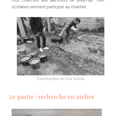
scolaires viennent participer au chantier.
P
S
r
u
é
i
Construction du four à bois
c
v
2e partie : recherche en atelier
é
a
d
n