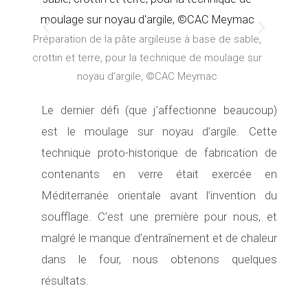
P
S
Préparation de la pâte argileuse à base de sable,
Préparati
crottin et terre, pour la technique de moulage sur
crottin e
r
u
noyau d'argile, ©CAC Meymac
é
i
Le dernier défi (que j’affectionne beaucoup)
c
v
est le moulage sur noyau d’argile. Cette
technique proto-historique de fabrication de
é
a
contenants en verre était exercée en
d
n
Méditerranée orientale avant l’invention du
soufflage. C’est une première pour nous, et
e
t
malgré le manque d’entraînement et de chaleur
n
dans le four, nous obtenons quelques
résultats.
t