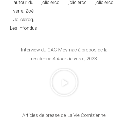
Interview du CAC Meymac à propos de la
résidence
Autour du verre
, 2023
L
i
r
e
l
a
Articles de presse de La Vie Corrézienne
v