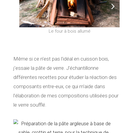
P
S
r
u
Le four à bois allumé
Nouve
é
i
c
v
Même si ce n’est pas l’idéal en cuisson bois,
é
a
j’essaie la pâte de verre. J’échantillonne
d
n
différentes recettes pour étudier la réaction des
composants entre-eux, ce qui m’aide dans
e
t
l’élaboration de mes compositions utilisées pour
n
le verre soufflé.
t