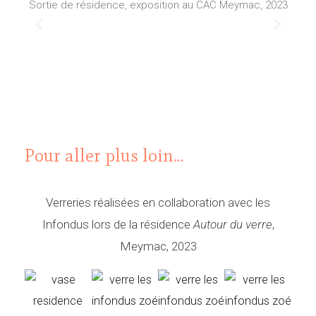
Sortie de résidence, exposition au CAC Meymac, 2023
Tabl
P
S
r
u
é
i
c
v
é
a
Pour aller plus loin…
d
n
e
t
Verreries réalisées en collaboration avec les
n
Infondus lors de la résidence
Autour du verre
,
t
Meymac, 2023