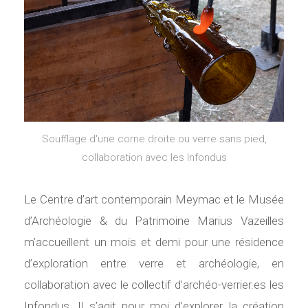
Soufflage d'une corne droite ou verre sans pied,
collaboration avec les Infondus
Le Centre d’art contemporain Meymac et le Musée
d’Archéologie & du Patrimoine Marius Vazeilles
m’accueillent un mois et demi pour une résidence
d’exploration entre verre et archéologie, en
collaboration avec le collectif d’archéo-verrier.es les
Infondus. Il s’agit pour moi d’explorer la création