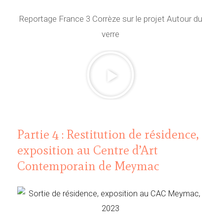
Reportage France 3 Corrèze sur le projet Autour du
verre
L
i
r
e
l
a
Partie 4 : Restitution de résidence,
v
exposition au Centre d’Art
i
Contemporain de Meymac
d
é
o