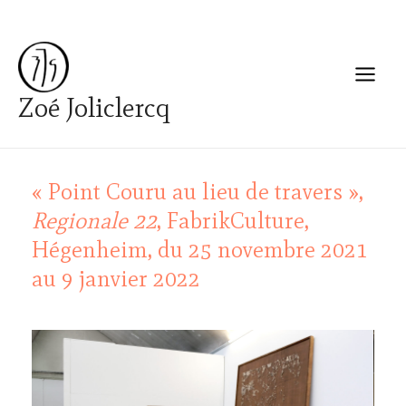
Aller
Navigation
Main
au
des
Menu
contenu
articles
Zoé Joliclercq
Par
zoejoliclercq
/
25 décembre 2021
« Point Couru au lieu de travers »,
Regionale 22
, FabrikCulture,
Hégenheim, du 25 novembre 2021
au 9 janvier 2022