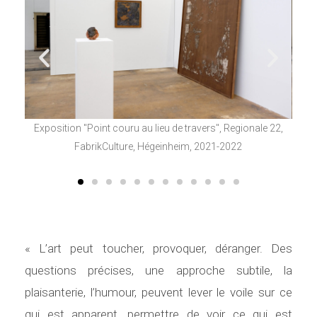
P
S
r
u
Exposition "Point couru au lieu de travers", Regionale 22,
Vern
rs de
FabrikCulture, Hégeinheim, 2021-2022
R
e 22,
é
i
es
c
v
é
a
« L’art peut toucher, provoquer, déranger. Des
questions précises, une approche subtile, la
d
n
plaisanterie, l’humour, peuvent lever le voile sur ce
qui est apparent, permettre de voir ce qui est