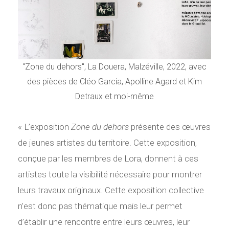
P
S
r
u
é
i
"Zone du dehors", La Douera, Malzéville, 2022, avec
"Zo
des pièces de Cléo Garcia, Apolline Agard et Kim
de
c
v
Detraux et moi-même
é
a
« L’exposition
Zone du dehors
présente des œuvres
d
n
de jeunes artistes du territoire. Cette exposition,
conçue par les membres de Lora, donnent à ces
e
t
artistes toute la visibilité nécessaire pour montrer
n
leurs travaux originaux. Cette exposition collective
n’est donc pas thématique mais leur permet
t
d’établir une rencontre entre leurs œuvres, leur