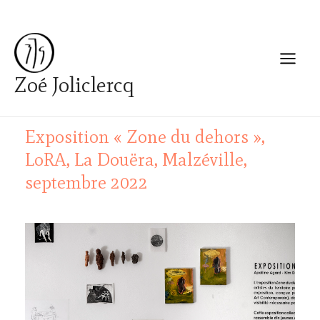
Aller
Navigation
Main
au
des
Menu
contenu
articles
Zoé Joliclercq
Par
zoejoliclercq
/
24 avril 2023
Exposition « Zone du dehors »,
LoRA, La Douëra, Malzéville,
septembre 2022